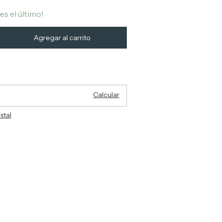
 es el último!
Cambiar CP
:
Calcular
stal