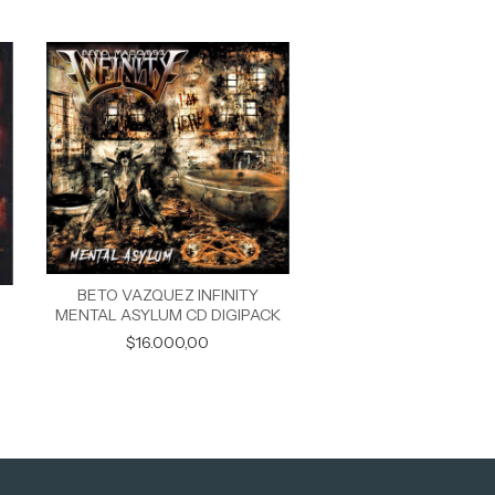
BETO VAZQUEZ INFINITY
BETO VAZQUEZ INF
MENTAL ASYLUM CD DIGIPACK
BEYOND SPACE WI
$16.000,00
LIMITS
$18.000,00