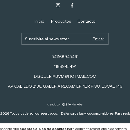
Inicio
Productos
Contacto
541168945491
1168945491
DISQUERIABVM@HOTMAIL.COM
AV CABILDO 2136, GALERIA RECAMIER, 1ER PISO, LOCAL 149
6. Todos los derechos reservados.
Defensa de las y los consumidores. Para rec
or este sitio
aceptás el uso de cookies
para agilizar tu experiencia de compra.