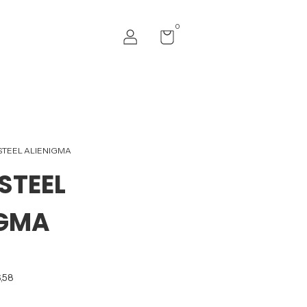
0
TEEL ALIENIGMA
STEEL
IGMA
6,58