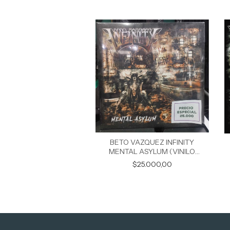
VAZQUEZ INFINITY 15
BETO VAZQUEZ INFINITY
YEARS ALIVE
MENTAL ASYLUM (VINILO
GATEFOLD)
$28.000,00
$25.000,00