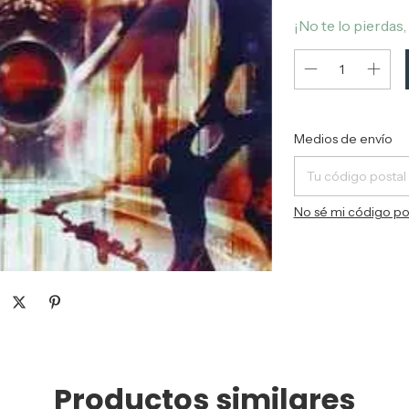
¡No te lo pierdas,
Entregas para el CP
Medios de envío
No sé mi código po
Productos similares