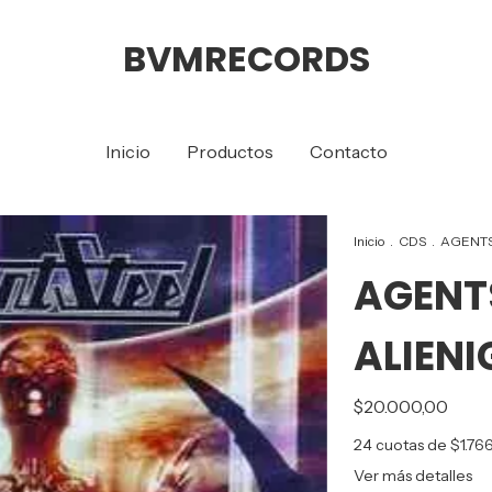
BVMRECORDS
Inicio
Productos
Contacto
Inicio
.
CDS
.
AGENTS
AGENT
ALIEN
$20.000,00
24
cuotas de
$1.76
Ver más detalles