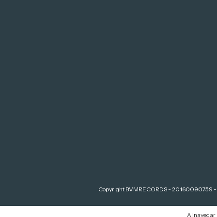
Copyright BVMRECORDS - 20160090759 - 202
Al navegar p